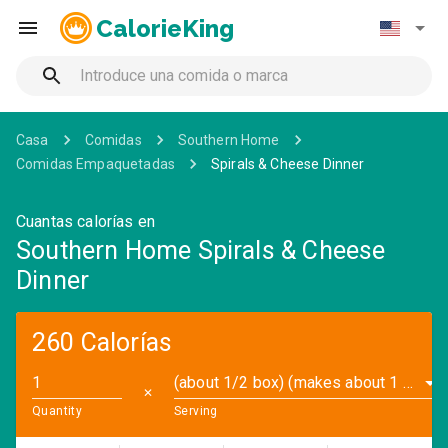
CalorieKing
Casa
Comidas
Southern Home
Comidas Empaquetadas
Spirals & Cheese Dinner
Cuantas calorías en
Southern Home Spirals & Cheese
Dinner
260 Calorías
(about 1/2 box) (makes about 1 cup prepared) (2.5 oz)
✕
Quantity
Serving