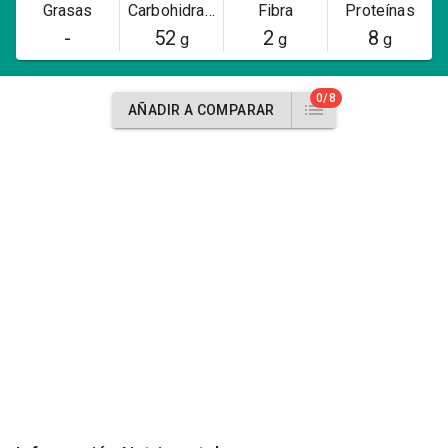
Grasas
Carbohidratos
Fibra
Proteínas
-
52
2
8
g
g
g
0/8
AÑADIR A COMPARAR