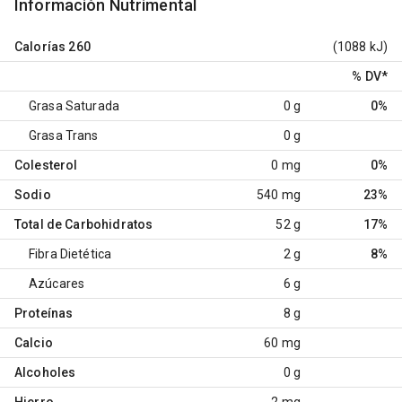
Información Nutrimental
Calorías
260
(1088 kJ)
% DV
*
Grasa Saturada
0 g
0%
Grasa Trans
0 g
Colesterol
0 mg
0%
Sodio
540 mg
23%
Total de Carbohidratos
52 g
17%
Fibra Dietética
2 g
8%
Azúcares
6 g
Proteínas
8 g
Calcio
60 mg
Alcoholes
0 g
Hierro
2 mg