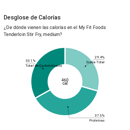
Desglose de Calorías
¿De dónde vienen las calorías en el My Fit Foods
Tenderloin Stir Fry, medium?
29.4%
33.1%
Grasa Total
Total de Carbohidratos
460
cal
37.5%
Proteínas