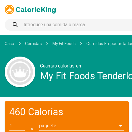
CalorieKing
Casa
Comidas
My Fit Foods
Comidas Empaquetada
Cuantas calorías en
My Fit Foods Tenderlo
460 Calorías
paquete
✕