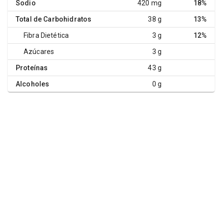
Sodio
420 mg
18%
Total de Carbohidratos
38 g
13%
Fibra Dietética
3 g
12%
Azúcares
3 g
Proteínas
43 g
Alcoholes
0 g