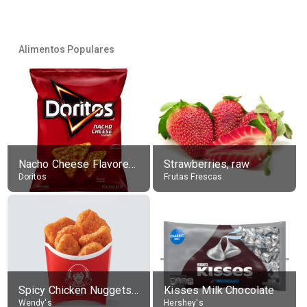
Alimentos Populares
Nacho Cheese Flavored Tortilla Chips
Strawberries, raw
Doritos
Frutas Frescas
Spicy Chicken Nuggets, without sauce
Kisses Milk Chocolate
Wendy's
Hershey's