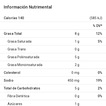
Información Nutrimental
Calorías
140
(585 kJ)
% DV
*
Grasa Total
8 g
12%
Grasa Saturada
1 g
5%
Grasa Trans
0 g
Grasa Poliinsaturada
5 g
Grasa Monoinsaturada
2 g
Colesterol
0 mg
0%
Sodio
450 mg
19%
Total de Carbohidratos
5 g
2%
Fibra Dietética
0 g
0%
Azúcares
1 g