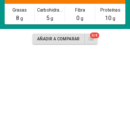
Grasas
Carbohidratos
Fibra
Proteínas
8
5
0
10
g
g
g
g
0/8
AÑADIR A COMPARAR