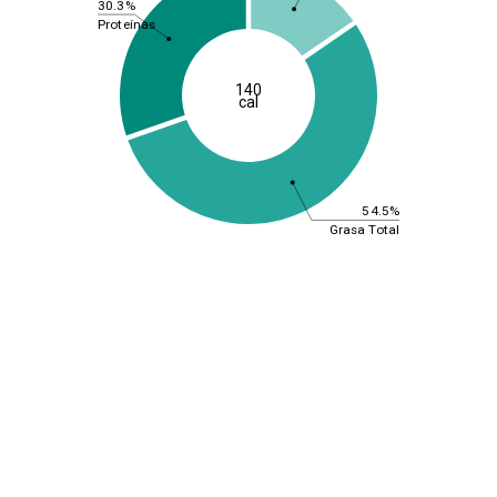
30.3%
Proteínas
140
cal
54.5%
Grasa Total