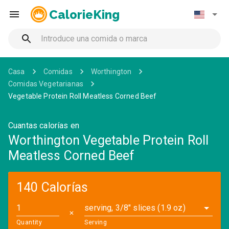
CalorieKing
Casa
Comidas
Worthington
Comidas Vegetarianas
Vegetable Protein Roll Meatless Corned Beef
Cuantas calorías en
Worthington Vegetable Protein Roll
Meatless Corned Beef
140 Calorías
serving, 3/8" slices (1.9 oz)
✕
Quantity
Serving