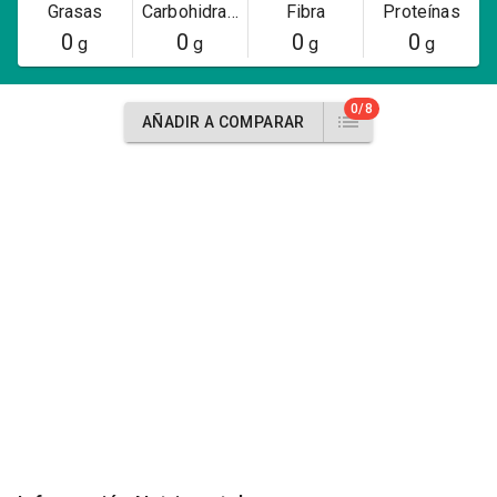
Grasas
Carbohidratos
Fibra
Proteínas
0
0
0
0
g
g
g
g
0/8
AÑADIR A COMPARAR