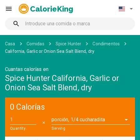
CalorieKing
Casa
Comidas
Spice Hunter
Condimentos
California, Garlic or Onion Sea Salt Blend, dry
Cuantas calorías en
Spice Hunter California, Garlic or
Onion Sea Salt Blend, dry
0 Calorías
porción, 1/4 cucharadita
✕
Quantity
Serving