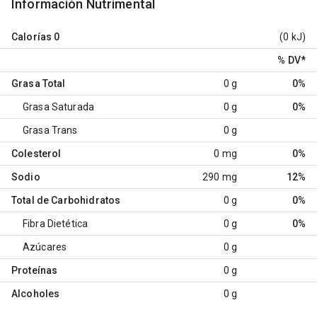
Información Nutrimental
Calorías
0
(0 kJ)
% DV
*
Grasa Total
0 g
0%
Grasa Saturada
0 g
0%
Grasa Trans
0 g
Colesterol
0 mg
0%
Sodio
290 mg
12%
Total de Carbohidratos
0 g
0%
Fibra Dietética
0 g
0%
Azúcares
0 g
Proteínas
0 g
Alcoholes
0 g