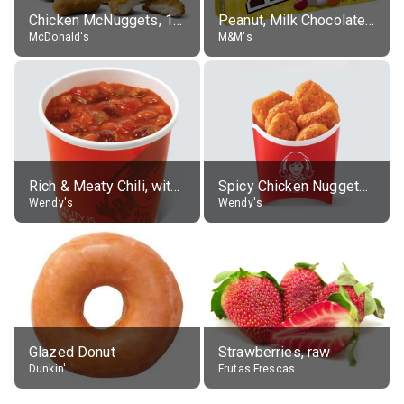
Chicken McNuggets, 10 pieces, without sauce
Peanut, Milk Chocolate Candies
McDonald's
M&M's
Rich & Meaty Chili, without toppings, large
Spicy Chicken Nuggets, without sauce
Wendy's
Wendy's
Glazed Donut
Strawberries, raw
Dunkin'
Frutas Frescas