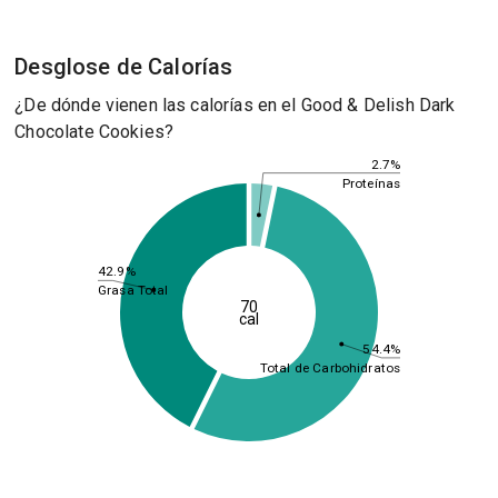
Desglose de Calorías
¿De dónde vienen las calorías en el Good & Delish Dark
Chocolate Cookies?
2.7%
Proteínas
42.9%
Grasa Total
70
cal
54.4%
Total de Carbohidratos