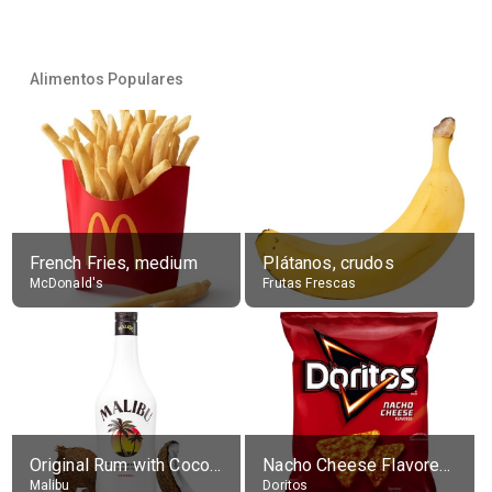
Alimentos Populares
French Fries, medium
Plátanos, crudos
McDonald's
Frutas Frescas
Original Rum with Coconut Flavour (21% alc.)
Nacho Cheese Flavored Tortilla Chips
Malibu
Doritos