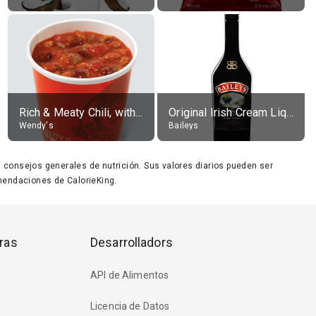
Rich & Meaty Chili, without toppings, large
Original Irish Cream Liqueur (17% alc.)
Wendy's
Baileys
ara consejos generales de nutrición. Sus valores diarios pueden ser
endaciones de CalorieKing.
ras
Desarrolladors
API de Alimentos
Licencia de Datos