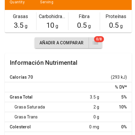
Quantity
Serving
Grasas
Carbohidratos
Fibra
Proteínas
3.5
10
0.5
0.5
g
g
g
g
0/8
AÑADIR A COMPARAR
Información Nutrimental
Calorías
70
(293 kJ)
% DV
*
Grasa Total
3.5 g
5%
Grasa Saturada
2 g
10%
Grasa Trans
0 g
Colesterol
0 mg
0%