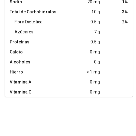
Sodio
20 mg
1%
Total de Carbohidratos
10 g
3%
Fibra Dietética
0.5 g
2%
Azúcares
7 g
Proteínas
0.5 g
Calcio
0 mg
Alcoholes
0 g
Hierro
< 1 mg
Vitamina A
0 mg
Vitamina C
0 mg