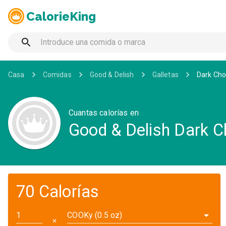
CalorieKing
Casa
Comidas
Good & Delish
Galletas
Dark Cho
Cuantas calorías en
Good & Delish Dark C
70 Calorías
COOKy (0.5 oz)
✕