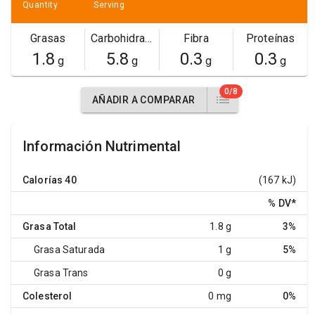
Quantity
Serving
Grasas
Carbohidratos
Fibra
Proteínas
1.8
5.8
0.3
0.3
g
g
g
g
0/8
AÑADIR A COMPARAR
Información Nutrimental
Calorías
40
(167 kJ)
% DV
*
Grasa Total
1.8 g
3%
Grasa Saturada
1 g
5%
Grasa Trans
0 g
Colesterol
0 mg
0%