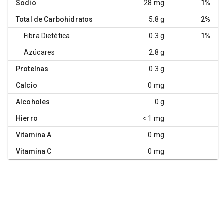
Sodio
28 mg
1%
Total de Carbohidratos
5.8 g
2%
Fibra Dietética
0.3 g
1%
Azúcares
2.8 g
Proteínas
0.3 g
Calcio
0 mg
Alcoholes
0 g
Hierro
< 1 mg
Vitamina A
0 mg
Vitamina C
0 mg