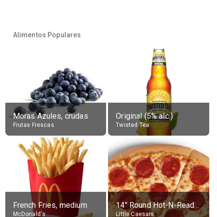
Alimentos Populares
Moras Azules, crudas
Original (5% alc.)
Frutas Frescas
Twisted Tea
French Fries, medium
14" Round Hot-N-Ready Pepperoni Pizza
McDonald's
Little Caesars