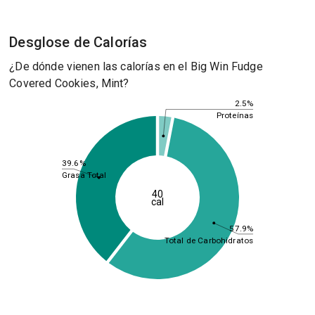
Desglose de Calorías
¿De dónde vienen las calorías en el Big Win Fudge
Covered Cookies, Mint?
2.5%
Proteínas
39.6%
Grasa Total
40
cal
57.9%
Total de Carbohidratos