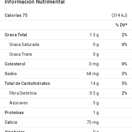
Información Nutrimental
Calorías
75
(314 kJ)
% DV
*
Grasa Total
1.5 g
2%
Grasa Saturada
0 g
0%
Grasa Trans
0 g
Colesterol
0 mg
0%
Sodio
68 mg
3%
Total de Carbohidratos
14 g
5%
Fibra Dietética
0.5 g
2%
Azúcares
5 g
Proteínas
1 g
Calcio
75 mg
Alcoholes
0 g