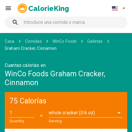
CalorieKing
Casa
Comidas
WinCo Foods
Galletas
Graham Cracker, Cinnamon
Cuantas calorías en
WinCo Foods Graham Cracker,
Cinnamon
75 Calorías
whole cracker (0.6 oz)
✕
Quantity
Serving