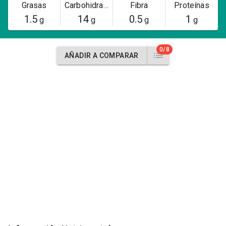
Grasas
Carbohidratos
Fibra
Proteínas
1.5
14
0.5
1
g
g
g
g
0/8
AÑADIR A COMPARAR