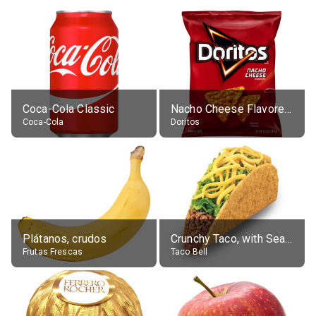
Coca-Cola Classic
Nacho Cheese Flavored Tortilla Chips
Coca-Cola
Doritos
Plátanos, crudos
Crunchy Taco, with Seasoned Beef
Frutas Frescas
Taco Bell