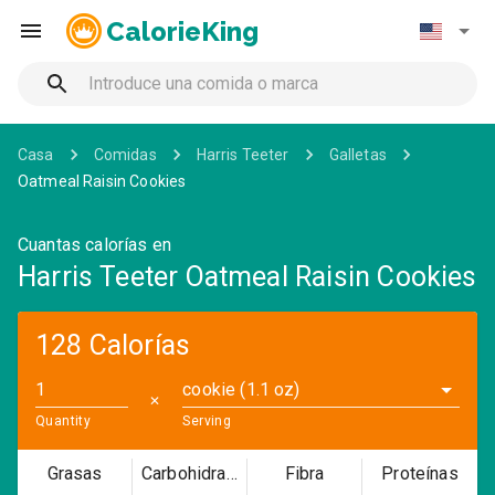
CalorieKing
Casa
Comidas
Harris Teeter
Galletas
Oatmeal Raisin Cookies
Cuantas calorías en
Harris Teeter Oatmeal Raisin Cookies
128 Calorías
cookie (1.1 oz)
✕
Quantity
Serving
Grasas
Carbohidratos
Fibra
Proteínas