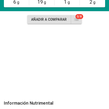
6
19
1
2
g
g
g
g
0/8
AÑADIR A COMPARAR
Información Nutrimental