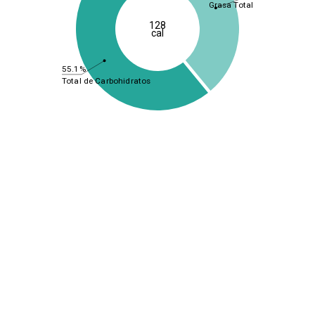
Grasa Total
128
cal
55.1%
Total de Carbohidratos