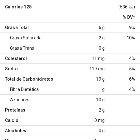
Calorías
128
(536 kJ)
% DV
*
Grasa Total
6 g
9%
Grasa Saturada
2 g
10%
Grasa Trans
0 g
Colesterol
11 mg
4%
Sodio
119 mg
5%
Total de Carbohidratos
19 g
6%
Fibra Dietética
1 g
4%
Azúcares
10 g
Proteínas
2 g
Calcio
0 mg
Alcoholes
0 g