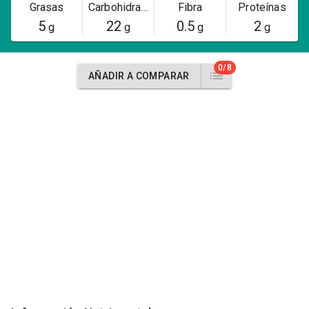
Grasas
Carbohidratos
Fibra
Proteínas
5
22
0.5
2
g
g
g
g
0/8
AÑADIR A COMPARAR