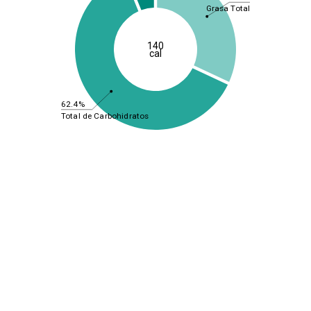
Grasa Total
140
cal
62.4%
Total de Carbohidratos