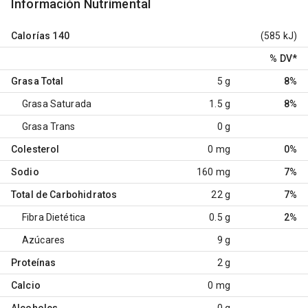
Información Nutrimental
Calorías
140
(585 kJ)
% DV
*
Grasa Total
5 g
8%
Grasa Saturada
1.5 g
8%
Grasa Trans
0 g
Colesterol
0 mg
0%
Sodio
160 mg
7%
Total de Carbohidratos
22 g
7%
Fibra Dietética
0.5 g
2%
Azúcares
9 g
Proteínas
2 g
Calcio
0 mg
Alcoholes
0 g