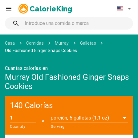
CalorieKing
Casa
Comidas
Murray
Galletas
Old Fashioned Ginger Snaps Cookies
Cuantas calorías en
Murray Old Fashioned Ginger Snaps
Cookies
140 Calorías
porción, 5 galletas (1.1 oz)
✕
Quantity
Serving