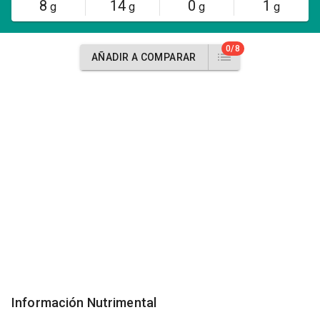
8
14
0
1
g
g
g
g
0/8
AÑADIR A COMPARAR
Información Nutrimental