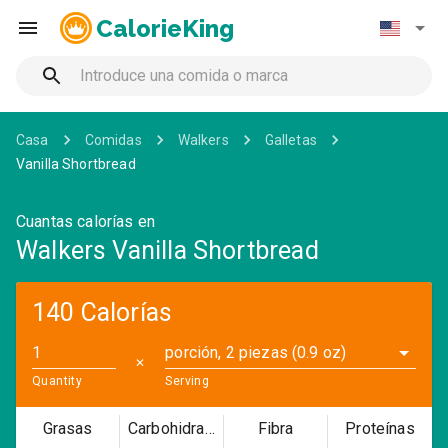
CalorieKing
Casa
Comidas
Walkers
Galletas
Vanilla Shortbread
Cuantas calorías en
Walkers Vanilla Shortbread
140 Calorías
porción, 2 piezas (0.9 oz)
✕
Quantity
Serving
Grasas
Carbohidratos
Fibra
Proteínas