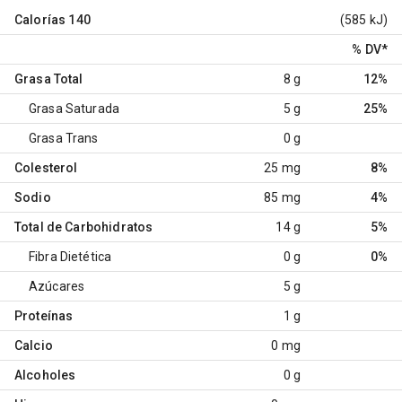
Calorías
140
(585 kJ)
% DV
*
Grasa Total
8 g
12%
Grasa Saturada
5 g
25%
Grasa Trans
0 g
Colesterol
25 mg
8%
Sodio
85 mg
4%
Total de Carbohidratos
14 g
5%
Fibra Dietética
0 g
0%
Azúcares
5 g
Proteínas
1 g
Calcio
0 mg
Alcoholes
0 g