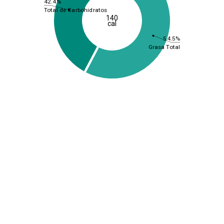
42.4%
Total de Carbohidratos
140
cal
54.5%
Grasa Total