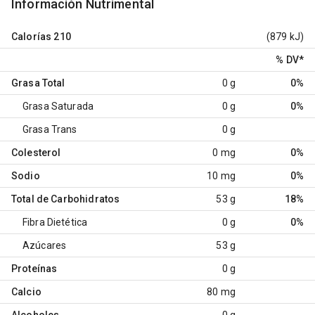
Información Nutrimental
Calorías
210
(879 kJ)
% DV
*
Grasa Total
0 g
0%
Grasa Saturada
0 g
0%
Grasa Trans
0 g
Colesterol
0 mg
0%
Sodio
10 mg
0%
Total de Carbohidratos
53 g
18%
Fibra Dietética
0 g
0%
Azúcares
53 g
Proteínas
0 g
Calcio
80 mg
Alcoholes
0 g