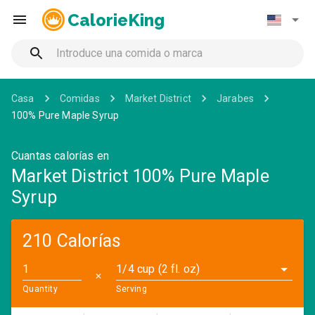
CalorieKing
Casa
Comidas
Market District
Jarabes
100% Pure Maple Syrup
Cuantas calorías en
Market District 100% Pure Maple
Syrup
210 Calorías
1/4 cup (2 fl. oz)
✕
Quantity
Serving