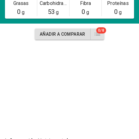
Grasas
Carbohidratos
Fibra
Proteínas
0
53
0
0
g
g
g
g
0/8
AÑADIR A COMPARAR