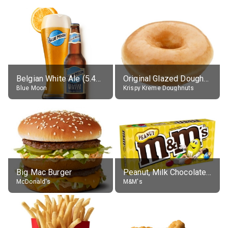
Belgian White Ale (5.4% alc.)
Original Glazed Doughnut
Blue Moon
Krispy Kreme Doughnuts
Big Mac Burger
Peanut, Milk Chocolate Candies
McDonald's
M&M's