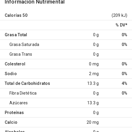
Información Nutrimental
Calorías
50
(209 kJ)
% DV
*
Grasa Total
0 g
0%
Grasa Saturada
0 g
0%
Grasa Trans
0 g
Colesterol
0 mg
0%
Sodio
2 mg
0%
Total de Carbohidratos
13.3 g
4%
Fibra Dietética
0 g
0%
Azúcares
13.3 g
Proteínas
0 g
Calcio
20 mg
Alcoholes
0 g