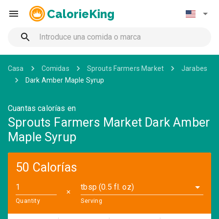
CalorieKing
Casa
Comidas
Sprouts Farmers Market
Jarabes
Dark Amber Maple Syrup
Cuantas calorías en
Sprouts Farmers Market Dark Amber
Maple Syrup
50 Calorías
tbsp (0.5 fl. oz)
✕
Quantity
Serving