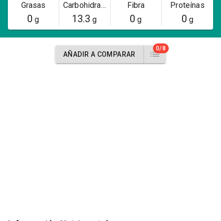
Grasas
Carbohidratos
Fibra
Proteínas
0
13.3
0
0
g
g
g
g
0/8
AÑADIR A COMPARAR