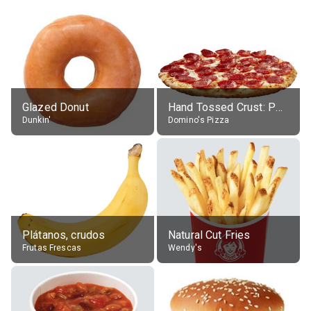
Glazed Donut
Hand Tossed Crust: Pepperoni Pizza (Large 14")
Dunkin'
Domino's Pizza
Plátanos, crudos
Natural Cut Fries
Frutas Frescas
Wendy's