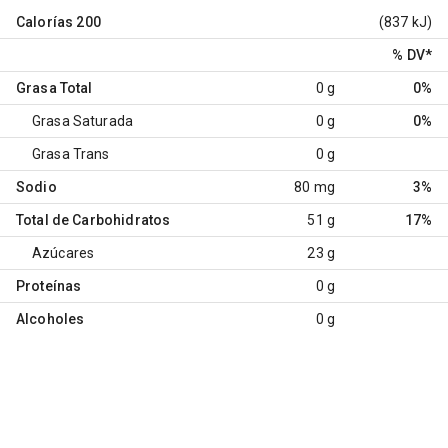
Calorías
200
(837 kJ)
% DV
*
Grasa Total
0 g
0%
Grasa Saturada
0 g
0%
Grasa Trans
0 g
Sodio
80 mg
3%
Total de Carbohidratos
51 g
17%
Azúcares
23 g
Proteínas
0 g
Alcoholes
0 g