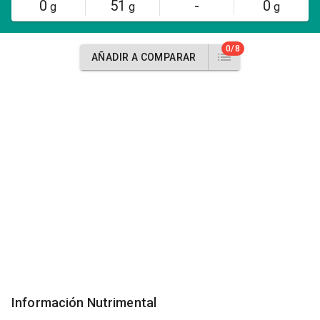
0
51
-
0
g
g
g
0/8
AÑADIR A COMPARAR
Información Nutrimental