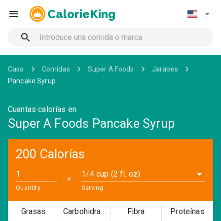
CalorieKing
Casa
Comidas
Super A Foods
Jarabes
Pancake Syrup
Cuantas calorías en
Super A Foods Pancake Syrup
200 Calorías
1/4 cup (2 fl. oz)
✕
Quantity
Serving
Grasas
Carbohidratos
Fibra
Proteínas