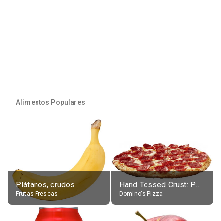
Alimentos Populares
Plátanos, crudos
Hand Tossed Crust: Pepperoni Pizza (Large 14")
Frutas Frescas
Domino's Pizza