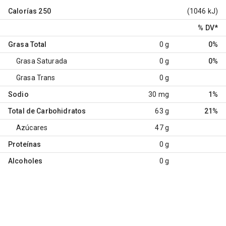
Calorías
250
(1046 kJ)
% DV
*
Grasa Total
0 g
0%
Grasa Saturada
0 g
0%
Grasa Trans
0 g
Sodio
30 mg
1%
Total de Carbohidratos
63 g
21%
Azúcares
47 g
Proteínas
0 g
Alcoholes
0 g