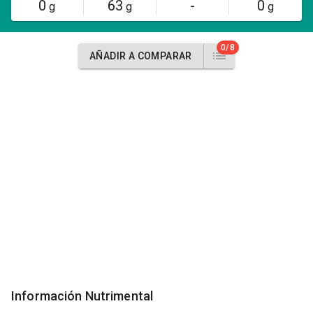
0
63
-
0
g
g
g
0/8
AÑADIR A COMPARAR
Información Nutrimental