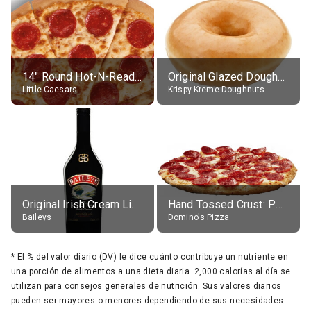
14" Round Hot-N-Ready Pepperoni Pizza
Original Glazed Doughnut
Little Caesars
Krispy Kreme Doughnuts
Original Irish Cream Liqueur (17% alc.)
Hand Tossed Crust: Pepperoni Pizza (Large 14")
Baileys
Domino's Pizza
*
El % del valor diario (DV) le dice cuánto contribuye un nutriente en
una porción de alimentos a una dieta diaria. 2,000 calorías al día se
utilizan para consejos generales de nutrición. Sus valores diarios
pueden ser mayores o menores dependiendo de sus necesidades