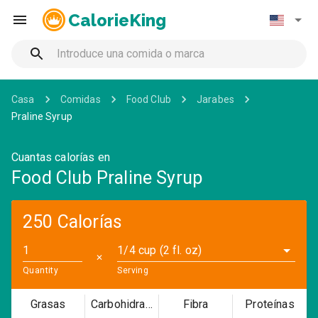
CalorieKing
Casa
Comidas
Food Club
Jarabes
Praline Syrup
Cuantas calorías en
Food Club Praline Syrup
250 Calorías
1/4 cup (2 fl. oz)
✕
Quantity
Serving
Grasas
Carbohidratos
Fibra
Proteínas