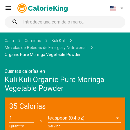
CalorieKing
Casa
Comidas
Kuli Kuli
Mezclas de Bebidas de Energía y Nutricional
Organic Pure Moringa Vegetable Powder
Cuantas calorías en
Kuli Kuli Organic Pure Moringa
Vegetable Powder
35 Calorías
teaspoon (0.4 oz)
✕
Quantity
Serving