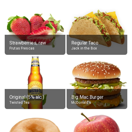
Strawberries, raw
Regular Taco
Frutas Frescas
Jack in the Box
Original (5% alc.)
Big Mac Burger
Twisted Tea
McDonald's