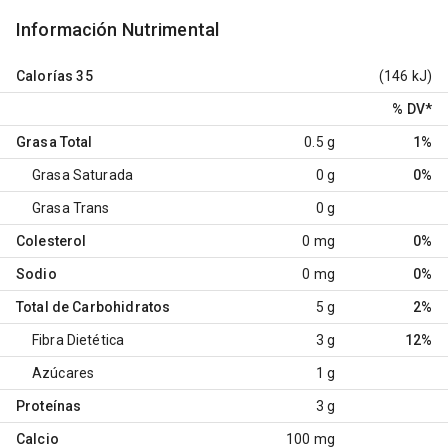
Información Nutrimental
Calorías
35
(146 kJ)
% DV
*
Grasa Total
0.5 g
1%
Grasa Saturada
0 g
0%
Grasa Trans
0 g
Colesterol
0 mg
0%
Sodio
0 mg
0%
Total de Carbohidratos
5 g
2%
Fibra Dietética
3 g
12%
Azúcares
1 g
Proteínas
3 g
Calcio
100 mg