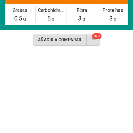
Grasas
Carbohidratos
Fibra
Proteínas
0.5
5
3
3
g
g
g
g
0/8
AÑADIR A COMPARAR