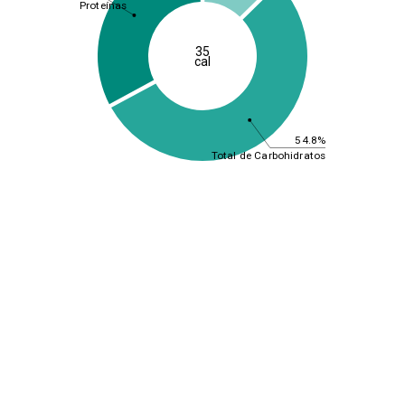
Proteínas
35
cal
54.8%
Total de Carbohidratos