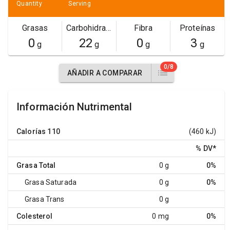
Quantity
Serving
Grasas
Carbohidratos
Fibra
Proteínas
0
22
0
3
g
g
g
g
0/8
AÑADIR A COMPARAR
Información Nutrimental
Calorías
110
(460 kJ)
% DV
*
Grasa Total
0 g
0%
Grasa Saturada
0 g
0%
Grasa Trans
0 g
Colesterol
0 mg
0%