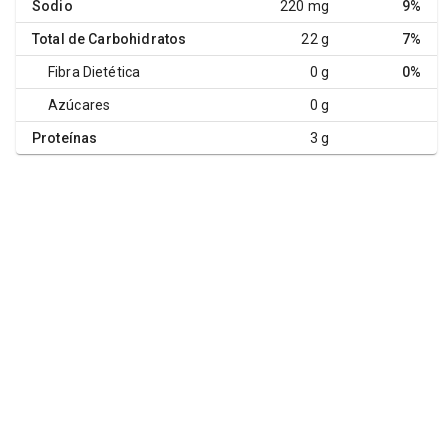
Sodio
220 mg
9%
Total de Carbohidratos
22 g
7%
Fibra Dietética
0 g
0%
Azúcares
0 g
Proteínas
3 g