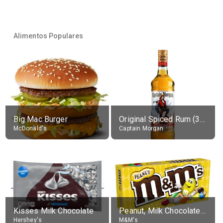
Alimentos Populares
Big Mac Burger
Original Spiced Rum (35% alc.)
McDonald's
Captain Morgan
Kisses Milk Chocolate
Peanut, Milk Chocolate Candies
Hershey's
M&M's