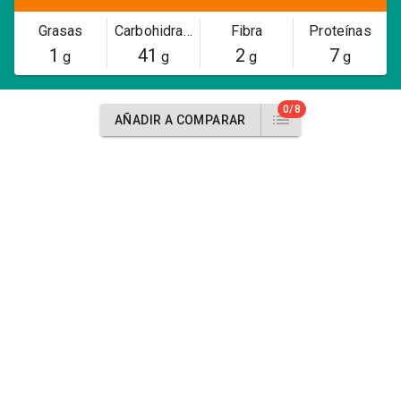
Grasas
Carbohidratos
Fibra
Proteínas
1
41
2
7
g
g
g
g
0/8
AÑADIR A COMPARAR