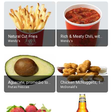
Natural Cut Fries
Rich & Meaty Chili, without toppings, large
Wendy's
Wendy's
Aguacate, promedio todos variedades, crudo
Chicken McNuggets, 10 pieces, without sauce
Frutas Frescas
McDonald's