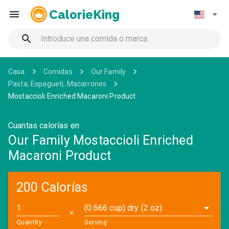
CalorieKing
Casa
Comidas
Our Family
Pasta, Espagueti, Macarrones
Mostaccioli Enriched Macaroni Product
Cuantas calorías en
Our Family Mostaccioli Enriched
Macaroni Product
200 Calorías
(0.666 cup) dry (2 oz)
✕
Quantity
Serving