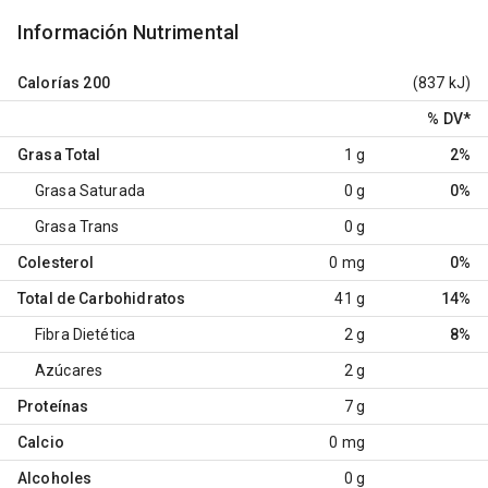
Información Nutrimental
Calorías
200
(837 kJ)
% DV
*
Grasa Total
1 g
2%
Grasa Saturada
0 g
0%
Grasa Trans
0 g
Colesterol
0 mg
0%
Total de Carbohidratos
41 g
14%
Fibra Dietética
2 g
8%
Azúcares
2 g
Proteínas
7 g
Calcio
0 mg
Alcoholes
0 g