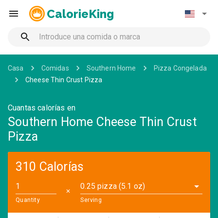
CalorieKing
Casa
Comidas
Southern Home
Pizza Congelada
Cheese Thin Crust Pizza
Cuantas calorías en
Southern Home Cheese Thin Crust
Pizza
310 Calorías
0.25 pizza (5.1 oz)
✕
Quantity
Serving