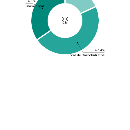
34.6%
Grasa Total
310
cal
47.4%
Total de Carbohidratos