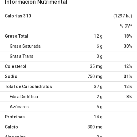
Información Nutrimental
Calorías
310
(1297 kJ)
% DV
*
Grasa Total
12 g
18%
Grasa Saturada
6 g
30%
Grasa Trans
0 g
Colesterol
35 mg
12%
Sodio
750 mg
31%
Total de Carbohidratos
37 g
12%
Fibra Dietética
2 g
8%
Azúcares
5 g
Proteínas
14 g
Calcio
300 mg
Alcoholes
0 g