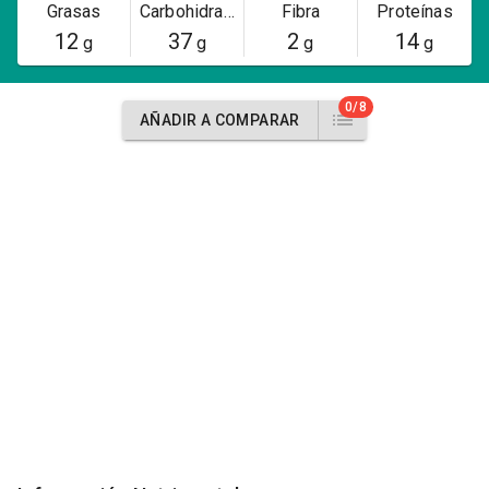
Grasas
Carbohidratos
Fibra
Proteínas
12
37
2
14
g
g
g
g
0/8
AÑADIR A COMPARAR