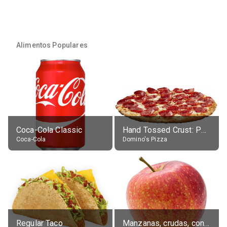
Alimentos Populares
Coca-Cola Classic
Hand Tossed Crust: Pepperoni Pizza (Large 14")
Coca-Cola
Domino's Pizza
Regular Taco
Manzanas, crudas, con piel