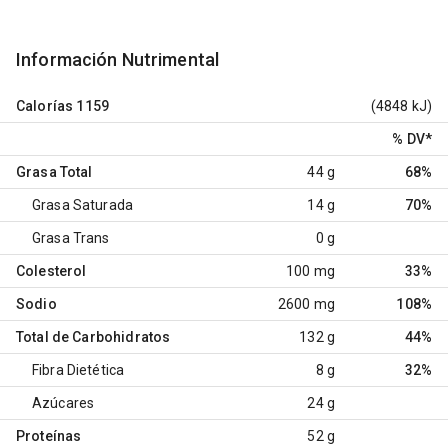
Información Nutrimental
Calorías
1159
(4848 kJ)
% DV
*
Grasa Total
44 g
68%
Grasa Saturada
14 g
70%
Grasa Trans
0 g
Colesterol
100 mg
33%
Sodio
2600 mg
108%
Total de Carbohidratos
132 g
44%
Fibra Dietética
8 g
32%
Azúcares
24 g
Proteínas
52 g