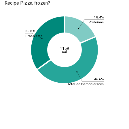
Recipe Pizza, frozen?
18.4%
Proteínas
35.0%
Grasa Total
1159
cal
46.6%
Total de Carbohidratos