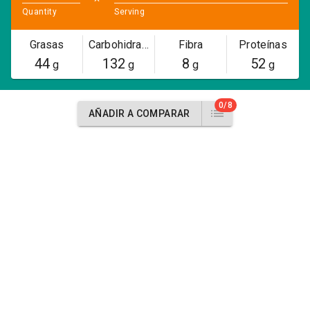
Quantity
Serving
Grasas
Carbohidratos
Fibra
Proteínas
44
132
8
52
g
g
g
g
0/8
AÑADIR A COMPARAR