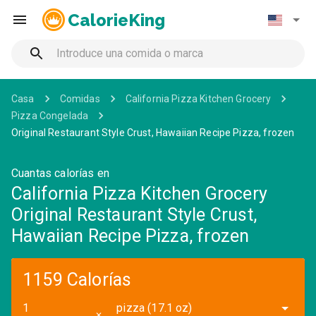
CalorieKing
Casa
Comidas
California Pizza Kitchen Grocery
Pizza Congelada
Original Restaurant Style Crust, Hawaiian Recipe Pizza, frozen
Cuantas calorías en
California Pizza Kitchen Grocery
Original Restaurant Style Crust,
Hawaiian Recipe Pizza, frozen
1159 Calorías
pizza (17.1 oz)
✕