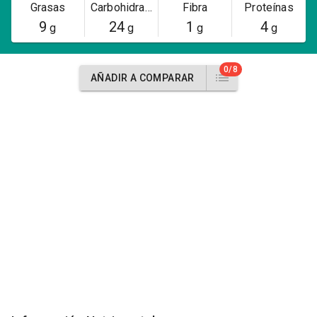
Grasas
Carbohidratos
Fibra
Proteínas
9
24
1
4
g
g
g
g
0/8
AÑADIR A COMPARAR