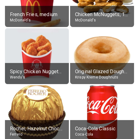
French Fries, medium
Chicken McNuggets, 10 pieces, without sauce
McDonald's
McDonald's
Spicy Chicken Nuggets, without sauce
Original Glazed Doughnut
Wendy's
Krispy Kreme Doughnuts
Rocher, Hazelnut Chocolate Ball
Coca-Cola Classic
Ferrero
Coca-Cola