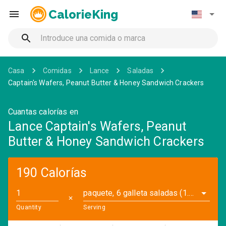
CalorieKing
Casa
Comidas
Lance
Saladas
Captain's Wafers, Peanut Butter & Honey Sandwich Crackers
Cuantas calorías en
Lance Captain's Wafers, Peanut
Butter & Honey Sandwich Crackers
190 Calorías
paquete, 6 galleta saladas (1.4 oz)
✕
Quantity
Serving