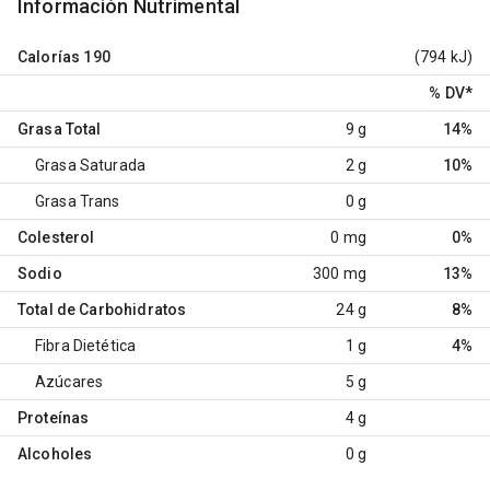
Información Nutrimental
Calorías
190
(794 kJ)
% DV
*
Grasa Total
9 g
14%
Grasa Saturada
2 g
10%
Grasa Trans
0 g
Colesterol
0 mg
0%
Sodio
300 mg
13%
Total de Carbohidratos
24 g
8%
Fibra Dietética
1 g
4%
Azúcares
5 g
Proteínas
4 g
Alcoholes
0 g