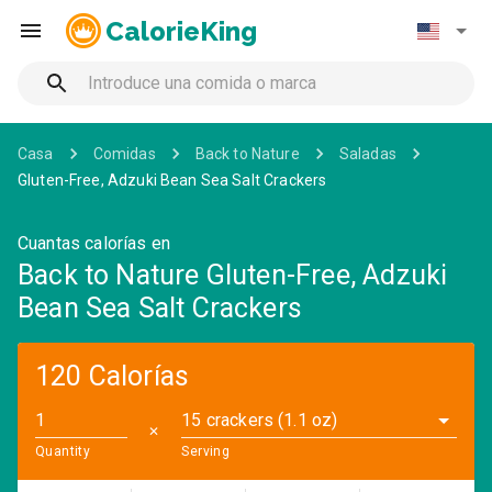
CalorieKing
Casa
Comidas
Back to Nature
Saladas
Gluten-Free, Adzuki Bean Sea Salt Crackers
Cuantas calorías en
Back to Nature Gluten-Free, Adzuki
Bean Sea Salt Crackers
120 Calorías
15 crackers (1.1 oz)
✕
Quantity
Serving