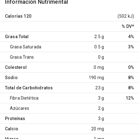
Información Nutrimental
Calorías
120
(502 kJ)
% DV
*
Grasa Total
2.5 g
4%
Grasa Saturada
0.5 g
3%
Grasa Trans
0 g
Colesterol
0 mg
0%
Sodio
190 mg
8%
Total de Carbohidratos
23 g
8%
Fibra Dietética
3 g
12%
Azúcares
2 g
Proteínas
3 g
Calcio
20 mg
Hierro
1 mg