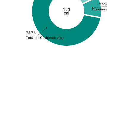
9.5%
Proteínas
120
cal
72.7%
Total de Carbohidratos