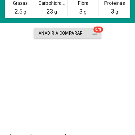
Grasas
Carbohidratos
Fibra
Proteínas
2.5
23
3
3
g
g
g
g
0/8
AÑADIR A COMPARAR