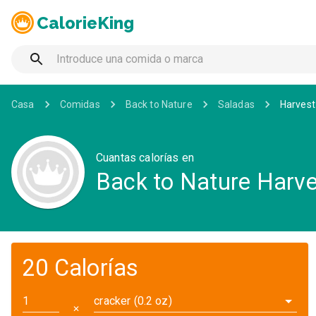
CalorieKing
Casa
Comidas
Back to Nature
Saladas
Harvest
Cuantas calorías en
Back to Nature Harv
20 Calorías
cracker (0.2 oz)
✕