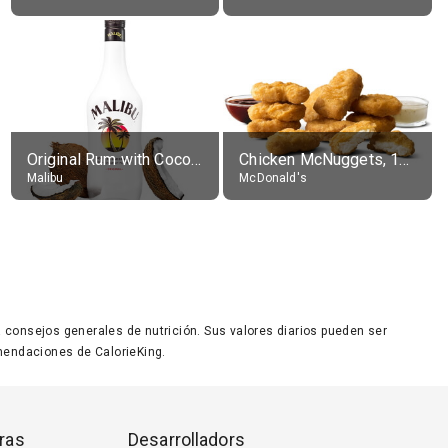
Original Rum with Coconut Flavour (21% alc.)
Chicken McNuggets, 10 pieces, without sauce
Malibu
McDonald's
ara consejos generales de nutrición. Sus valores diarios pueden ser
endaciones de CalorieKing.
ras
Desarrolladors