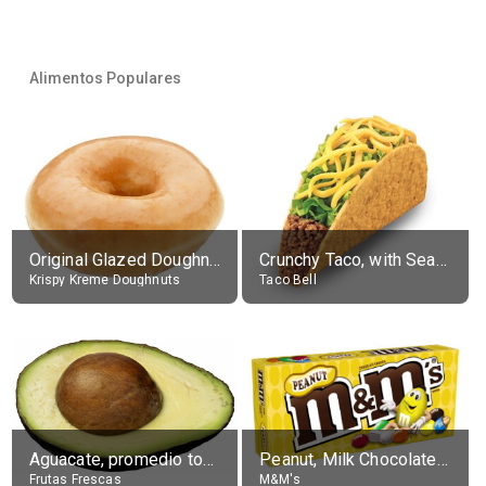
Alimentos Populares
Original Glazed Doughnut
Crunchy Taco, with Seasoned Beef
Krispy Kreme Doughnuts
Taco Bell
Aguacate, promedio todos variedades, crudo
Peanut, Milk Chocolate Candies
Frutas Frescas
M&M's