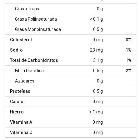
Grasa Trans
0 g
Grasa Poliinsaturada
< 0.1 g
Grasa Monoinsaturada
0.5 g
Colesterol
0 mg
0%
Sodio
23 mg
1%
Total de Carbohidratos
3.1 g
1%
Fibra Dietética
0.5 g
2%
Azúcares
0 g
Proteínas
0.5 g
Calcio
0 mg
Hierro
< 1 mg
Vitamina A
0 mg
Vitamina C
0 mg