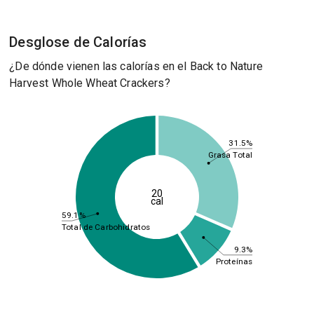
Desglose de Calorías
¿De dónde vienen las calorías en el Back to Nature
Harvest Whole Wheat Crackers?
31.5%
Grasa Total
20
cal
59.1%
Total de Carbohidratos
9.3%
Proteínas