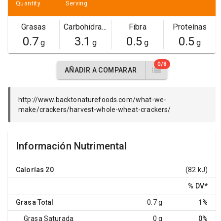
Quantity
Serving
Grasas
Carbohidratos
Fibra
Proteínas
0.7
3.1
0.5
0.5
g
g
g
g
0/8
AÑADIR A COMPARAR
http://www.backtonaturefoods.com/what-we-
make/crackers/harvest-whole-wheat-crackers/
Información Nutrimental
Calorías
20
(82 kJ)
% DV
*
Grasa Total
0.7 g
1%
Grasa Saturada
0 g
0%