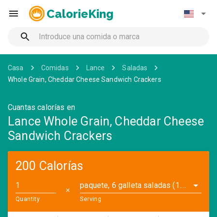
CalorieKing
Casa
Comidas
Lance
Saladas
Whole Grain, Cheddar Cheese Sandwich Crackers
Cuantas calorías en
Lance Whole Grain, Cheddar Cheese
Sandwich Crackers
200 Calorías
paquete, 6 galleta saladas (1.5 oz)
✕
Quantity
Serving