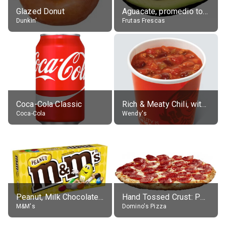
Glazed Donut
Aguacate, promedio todos variedades, crudo
Dunkin'
Frutas Frescas
Coca-Cola Classic
Rich & Meaty Chili, without toppings, large
Coca-Cola
Wendy's
Peanut, Milk Chocolate Candies
Hand Tossed Crust: Pepperoni Pizza (Large 14")
M&M's
Domino's Pizza