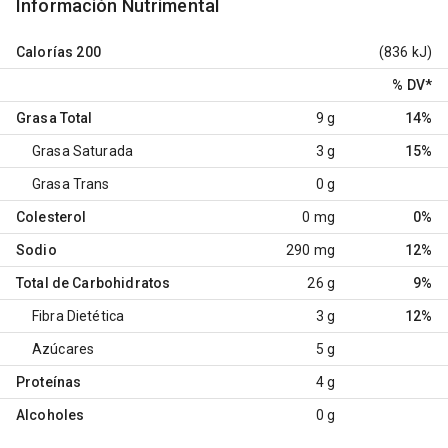
Información Nutrimental
Calorías
200
(836 kJ)
% DV
*
Grasa Total
9 g
14%
Grasa Saturada
3 g
15%
Grasa Trans
0 g
Colesterol
0 mg
0%
Sodio
290 mg
12%
Total de Carbohidratos
26 g
9%
Fibra Dietética
3 g
12%
Azúcares
5 g
Proteínas
4 g
Alcoholes
0 g