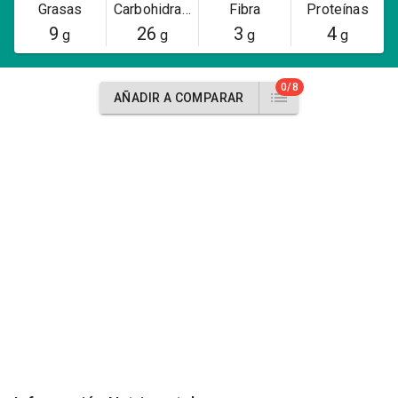
Grasas
Carbohidratos
Fibra
Proteínas
9
26
3
4
g
g
g
g
0/8
AÑADIR A COMPARAR