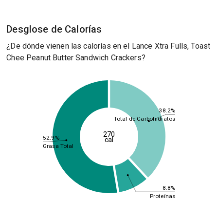
Desglose de Calorías
¿De dónde vienen las calorías en el Lance Xtra Fulls, Toast
Chee Peanut Butter Sandwich Crackers?
38.2%
Total de Carbohidratos
270
52.9%
cal
Grasa Total
8.8%
Proteínas