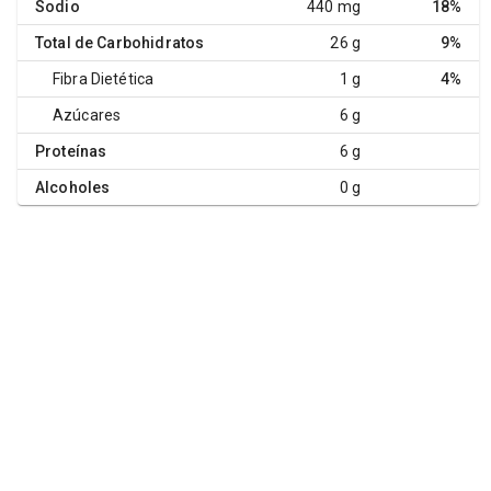
Sodio
440 mg
18%
Total de Carbohidratos
26 g
9%
Fibra Dietética
1 g
4%
Azúcares
6 g
Proteínas
6 g
Alcoholes
0 g