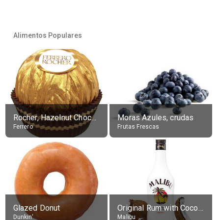
Alimentos Populares
Rocher, Hazelnut Chocolate Ball
Moras Azules, crudas
Ferrero
Frutas Frescas
Glazed Donut
Original Rum with Coconut Flavour (21% alc.)
Dunkin'
Malibu