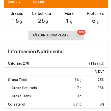
Quantity
Serving
Grasas
Carbohidratos
Fibra
Proteínas
16
26
1
6
g
g
g
g
0/8
AÑADIR A COMPARAR
Información Nutrimental
Calorías
270
(1129 kJ)
% DV
*
Grasa Total
16 g
25%
Grasa Saturada
7 g
35%
Grasa Trans
0 g
Colesterol
0 mg
0%