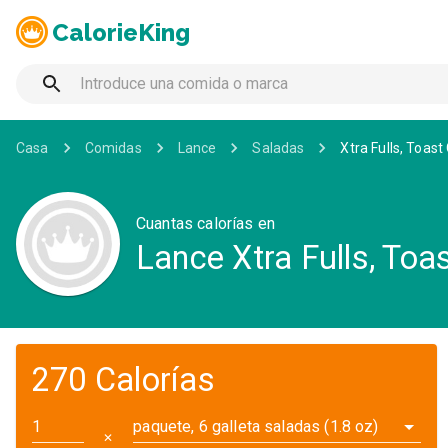
CalorieKing
Casa
Comidas
Lance
Saladas
Xtra Fulls, Toas
Cuantas calorías en
Lance Xtra Fulls, To
270 Calorías
paquete, 6 galleta saladas (1.8 oz)
✕