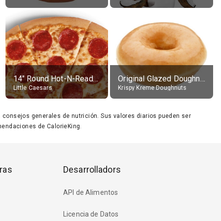
14" Round Hot-N-Ready Pepperoni Pizza
Original Glazed Doughnut
Little Caesars
Krispy Kreme Doughnuts
ara consejos generales de nutrición. Sus valores diarios pueden ser
endaciones de CalorieKing.
ras
Desarrolladors
API de Alimentos
Licencia de Datos