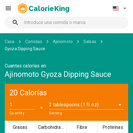
CalorieKing
Casa
Comidas
Ajinomoto
Salsas
Gyoza Dipping Sauce
Cuantas calorías en
Ajinomoto Gyoza Dipping Sauce
20 Calorías
2 tablespoons (1 fl. oz)
✕
Quantity
Serving
Grasas
Carbohidratos
Fibra
Proteínas