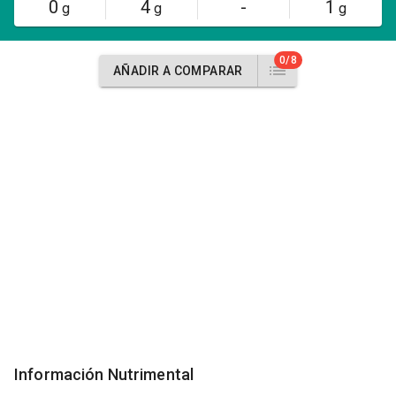
0
4
-
1
g
g
g
0/8
AÑADIR A COMPARAR
Información Nutrimental