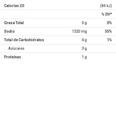
Calorías
20
(84 kJ)
% DV
*
Grasa Total
0 g
0%
Sodio
1320 mg
55%
Total de Carbohidratos
4 g
1%
Azúcares
3 g
Proteínas
1 g