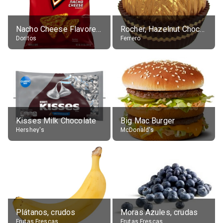
Nacho Cheese Flavored Tortilla Chips
Rocher, Hazelnut Chocolate Ball
Doritos
Ferrero
Kisses Milk Chocolate
Big Mac Burger
Hershey's
McDonald's
Plátanos, crudos
Moras Azules, crudas
Frutas Frescas
Frutas Frescas