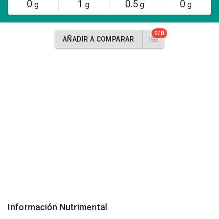
0
1
0.5
0
g
g
g
g
0/8
AÑADIR A COMPARAR
Información Nutrimental