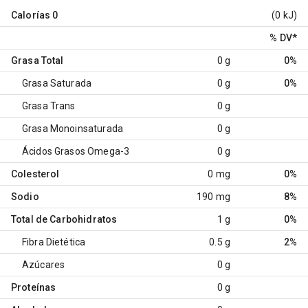
Calorías
0
(0 kJ)
% DV
*
Grasa Total
0 g
0%
Grasa Saturada
0 g
0%
Grasa Trans
0 g
Grasa Monoinsaturada
0 g
Ácidos Grasos Omega-3
0 g
Colesterol
0 mg
0%
Sodio
190 mg
8%
Total de Carbohidratos
1 g
0%
Fibra Dietética
0.5 g
2%
Azúcares
0 g
Proteínas
0 g