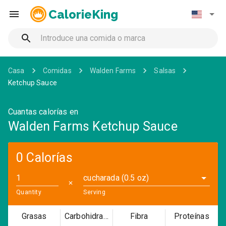
CalorieKing
Casa
Comidas
Walden Farms
Salsas
Ketchup Sauce
Cuantas calorías en
Walden Farms Ketchup Sauce
0 Calorías
cucharada (0.5 oz)
✕
Quantity
Serving
Grasas
Carbohidratos
Fibra
Proteínas