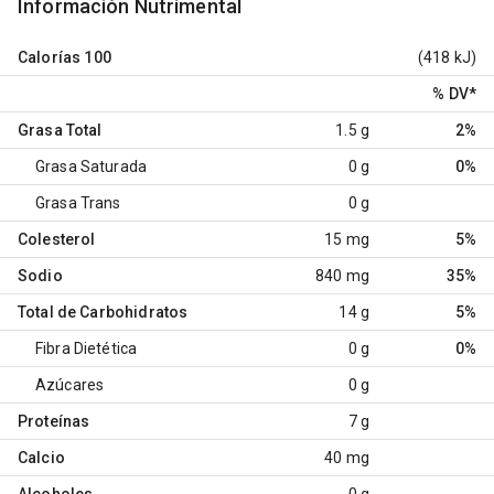
Información Nutrimental
Calorías
100
(418 kJ)
% DV
*
Grasa Total
1.5 g
2%
Grasa Saturada
0 g
0%
Grasa Trans
0 g
Colesterol
15 mg
5%
Sodio
840 mg
35%
Total de Carbohidratos
14 g
5%
Fibra Dietética
0 g
0%
Azúcares
0 g
Proteínas
7 g
Calcio
40 mg
Alcoholes
0 g