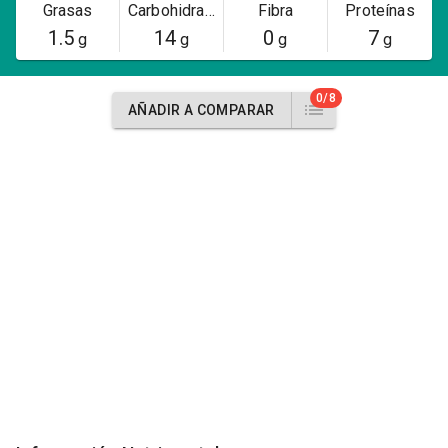
Grasas
Carbohidratos
Fibra
Proteínas
1.5
14
0
7
g
g
g
g
0/8
AÑADIR A COMPARAR