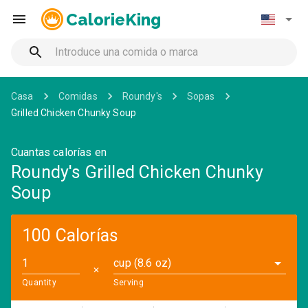
CalorieKing
Casa
Comidas
Roundy's
Sopas
Grilled Chicken Chunky Soup
Cuantas calorías en
Roundy's Grilled Chicken Chunky
Soup
100 Calorías
cup (8.6 oz)
✕
Quantity
Serving