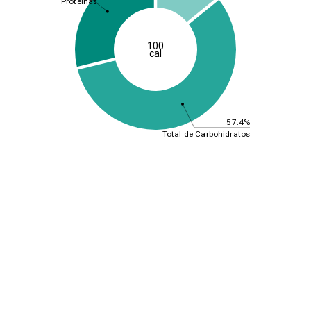
Proteínas
100
cal
57.4%
Total de Carbohidratos