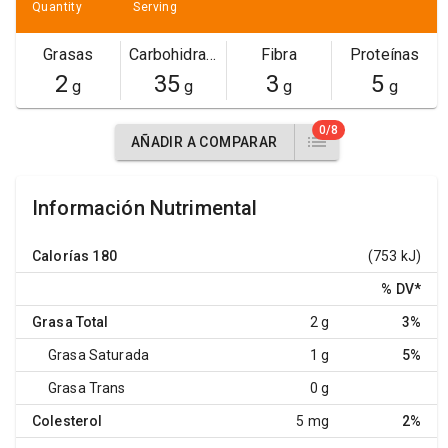
Quantity
Serving
Grasas
Carbohidratos
Fibra
Proteínas
2
35
3
5
g
g
g
g
0/8
AÑADIR A COMPARAR
Información Nutrimental
Calorías
180
(753 kJ)
% DV
*
Grasa Total
2 g
3%
Grasa Saturada
1 g
5%
Grasa Trans
0 g
Colesterol
5 mg
2%