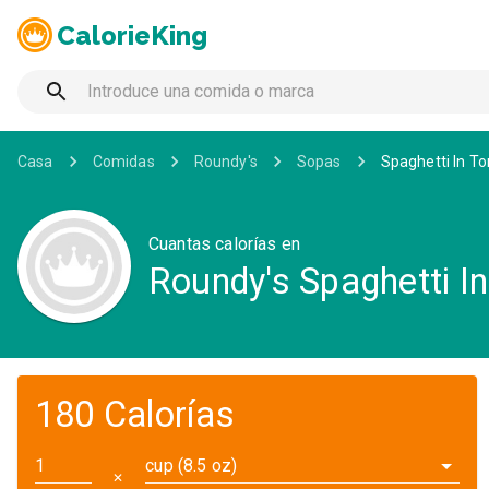
CalorieKing
Casa
Comidas
Roundy's
Sopas
Spaghetti In 
Cuantas calorías en
Roundy's Spaghetti 
180 Calorías
cup (8.5 oz)
✕