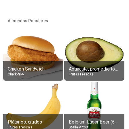
Alimentos Populares
Chicken Sandwich
Aguacate, promedio todos variedades, crudo
Chick-fil-A
Frutas Frescas
Plátanos, crudos
Belgium Lager Beer (5% alc.)
Frutas Frescas
Stella Artois