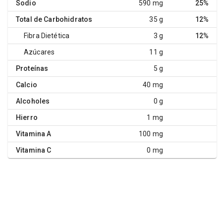
Sodio
590 mg
25%
Total de Carbohidratos
35 g
12%
Fibra Dietética
3 g
12%
Azúcares
11 g
Proteínas
5 g
Calcio
40 mg
Alcoholes
0 g
Hierro
1 mg
Vitamina A
100 mg
Vitamina C
0 mg