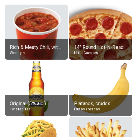
Rich & Meaty Chili, without toppings, large
14" Round Hot-N-Ready Pepperoni Pizza
Wendy's
Little Caesars
Original (5% alc.)
Plátanos, crudos
Twisted Tea
Frutas Frescas