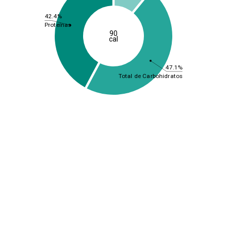
42.4%
Proteínas
90
cal
47.1%
Total de Carbohidratos