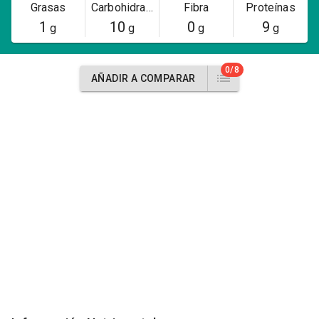
Grasas
Carbohidratos
Fibra
Proteínas
1
10
0
9
g
g
g
g
0/8
AÑADIR A COMPARAR