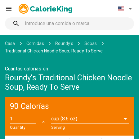
CalorieKing
Casa
Comidas
Roundy's
Sopas
Traditional Chicken Noodle Soup, Ready To Serve
Cuantas calorías en
Roundy's Traditional Chicken Noodle
Soup, Ready To Serve
90 Calorías
cup (8.6 oz)
✕
Quantity
Serving