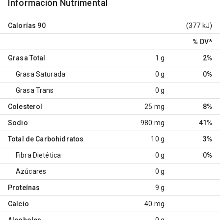
Información Nutrimental
Calorías
90
(377 kJ)
% DV
*
Grasa Total
1 g
2%
Grasa Saturada
0 g
0%
Grasa Trans
0 g
Colesterol
25 mg
8%
Sodio
980 mg
41%
Total de Carbohidratos
10 g
3%
Fibra Dietética
0 g
0%
Azúcares
0 g
Proteínas
9 g
Calcio
40 mg
Alcoholes
0 g