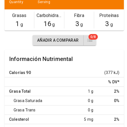
Quantity
Serving
Grasas
Carbohidratos
Fibra
Proteínas
1
16
3
3
g
g
g
g
0/8
AÑADIR A COMPARAR
Información Nutrimental
Calorías
90
(377 kJ)
% DV
*
Grasa Total
1 g
2%
Grasa Saturada
0 g
0%
Grasa Trans
0 g
Colesterol
5 mg
2%