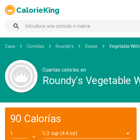
CalorieKing
Casa
Comidas
Roundy's
Sopas
Vegetable Wit
Cuantas calorías en
Roundy's Vegetable 
90 Calorías
1/2 cup (4.4 oz)
✕