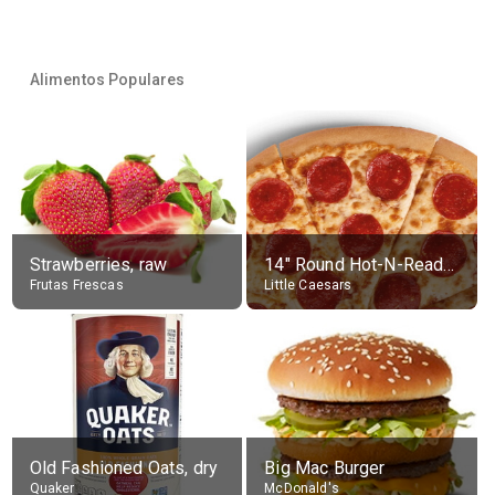
Alimentos Populares
Strawberries, raw
14" Round Hot-N-Ready Pepperoni Pizza
Frutas Frescas
Little Caesars
Old Fashioned Oats, dry
Big Mac Burger
Quaker
McDonald's