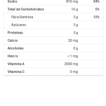
Sodio
810 mg
34%
Total de Carbohidratos
16 g
5%
Fibra Dietética
3 g
12%
Azúcares
3 g
Proteínas
3 g
Calcio
20 mg
Alcoholes
0 g
Hierro
< 1 mg
Vitamina A
2000 mg
Vitamina C
0 mg