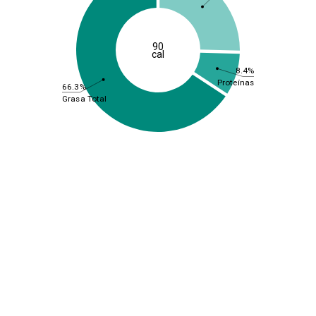
90
cal
8.4%
Proteínas
66.3%
Grasa Total