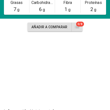
Grasas
Carbohidratos
Fibra
Proteínas
7
6
1
2
g
g
g
g
0/8
AÑADIR A COMPARAR