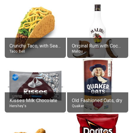
Crunchy Taco, with Seasoned Beef
Original Rum with Coconut Flavour (21% alc.)
Taco Bell
Malibu
Kisses Milk Chocolate
Old Fashioned Oats, dry
Hershey's
Quaker