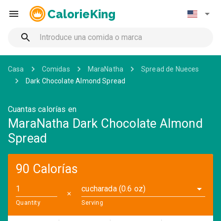
CalorieKing
Casa
Comidas
MaraNatha
Spread de Nueces
Dark Chocolate Almond Spread
Cuantas calorías en
MaraNatha Dark Chocolate Almond
Spread
90 Calorías
cucharada (0.6 oz)
✕
Quantity
Serving