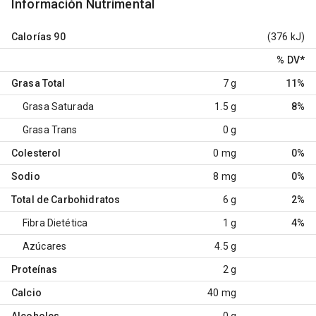
Información Nutrimental
Calorías
90
(376 kJ)
% DV
*
Grasa Total
7 g
11%
Grasa Saturada
1.5 g
8%
Grasa Trans
0 g
Colesterol
0 mg
0%
Sodio
8 mg
0%
Total de Carbohidratos
6 g
2%
Fibra Dietética
1 g
4%
Azúcares
4.5 g
Proteínas
2 g
Calcio
40 mg
Alcoholes
0 g