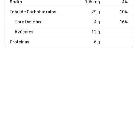
Sodio
105 mg
4%
Total de Carbohidratos
29 g
10%
Fibra Dietética
4 g
16%
Azúcares
12 g
Proteínas
6 g