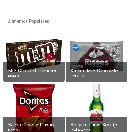
Alimentos Populares
Milk Chocolate Candies
Kisses Milk Chocolate
M&M's
Hershey's
Nacho Cheese Flavored Tortilla Chips
Belgium Lager Beer (5% alc.)
Doritos
Stella Artois