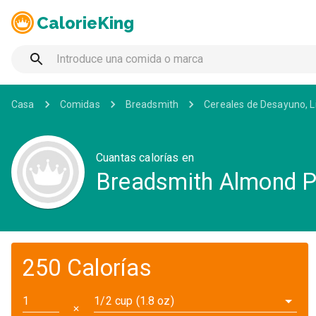
CalorieKing
Casa
Comidas
Breadsmith
Cereales de Desayuno, L
Cuantas calorías en
Breadsmith Almond P
250 Calorías
1/2 cup (1.8 oz)
✕