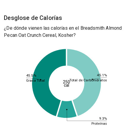
Desglose de Calorías
¿De dónde vienen las calorías en el Breadsmith Almond
Pecan Oat Crunch Cereal, Kosher?
45.1%
45.5%
Total de Carbohidratos
Grasa Total
250
cal
9.3%
Proteínas