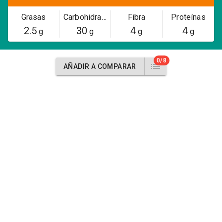
Grasas
Carbohidratos
Fibra
Proteínas
2.5
30
4
4
g
g
g
g
0/8
AÑADIR A COMPARAR