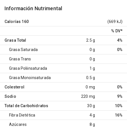
Información Nutrimental
Calorías
160
(669 kJ)
% DV
*
Grasa Total
2.5 g
4%
Grasa Saturada
0 g
0%
Grasa Trans
0 g
Grasa Poliinsaturada
1 g
Grasa Monoinsaturada
0.5 g
Colesterol
0 mg
0%
Sodio
220 mg
9%
Total de Carbohidratos
30 g
10%
Fibra Dietética
4 g
16%
Azúcares
8 g