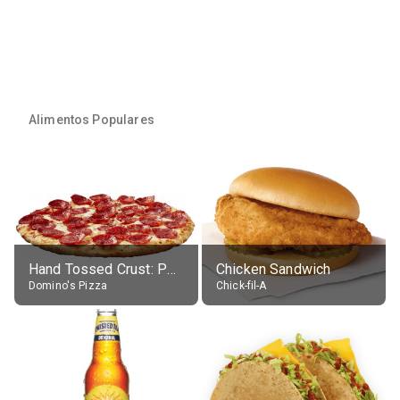
Alimentos Populares
Hand Tossed Crust: Pepperoni Pizza (Large 14")
Chicken Sandwich
Domino's Pizza
Chick-fil-A