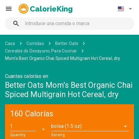
CalorieKing
Casa
Comidas
Better Oats
Cereales ds Desayuno, Para Cocinar
Mom's Best Organic Chai Spiced Multigrain Hot Cereal, dry
Cuantas calorías en
Better Oats Mom's Best Organic Chai
Spiced Multigrain Hot Cereal, dry
160 Calorías
bolsa (1.5 oz)
✕
Quantity
Serving