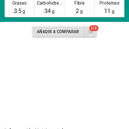
Grasas
Carbohidratos
Fibra
Proteínas
3.5
34
2
11
g
g
g
g
0/8
AÑADIR A COMPARAR