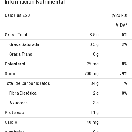
Información Nutrimental
Calorías
220
(920 kJ)
% DV
*
Grasa Total
3.5 g
5%
Grasa Saturada
0.5 g
3%
Grasa Trans
0 g
Colesterol
25 mg
8%
Sodio
700 mg
29%
Total de Carbohidratos
34 g
11%
Fibra Dietética
2 g
8%
Azúcares
3 g
Proteínas
11 g
Calcio
40 mg
Alcoholes
0 g