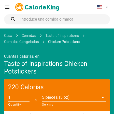
CalorieKing
Casa
Comidas
Taste of Inspirations
Comidas Congeladas
Chicken Potstickers
Cuantas calorías en
Taste of Inspirations Chicken
Potstickers
220 Calorías
5 pieces (5 oz)
✕
Quantity
Serving