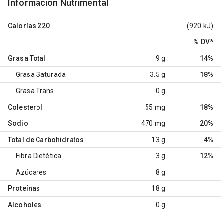
Información Nutrimental
Calorías
220
(920 kJ)
% DV
*
Grasa Total
9 g
14%
Grasa Saturada
3.5 g
18%
Grasa Trans
0 g
Colesterol
55 mg
18%
Sodio
470 mg
20%
Total de Carbohidratos
13 g
4%
Fibra Dietética
3 g
12%
Azúcares
8 g
Proteínas
18 g
Alcoholes
0 g