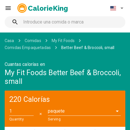
CalorieKing
Casa
Comidas
My Fit Foods
Comidas Empaquetadas
Better Beef & Broccoli, small
Cuantas calorías en
My Fit Foods Better Beef & Broccoli,
small
220 Calorías
paquete
✕
Quantity
Serving