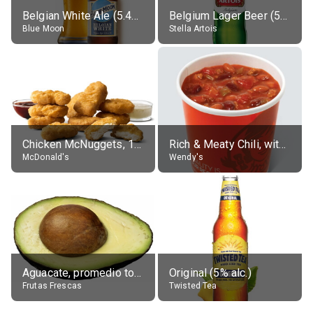
Belgian White Ale (5.4% alc.)
Belgium Lager Beer (5% alc.)
Blue Moon
Stella Artois
Chicken McNuggets, 10 pieces, without sauce
Rich & Meaty Chili, without toppings, large
McDonald's
Wendy's
Aguacate, promedio todos variedades, crudo
Original (5% alc.)
Frutas Frescas
Twisted Tea