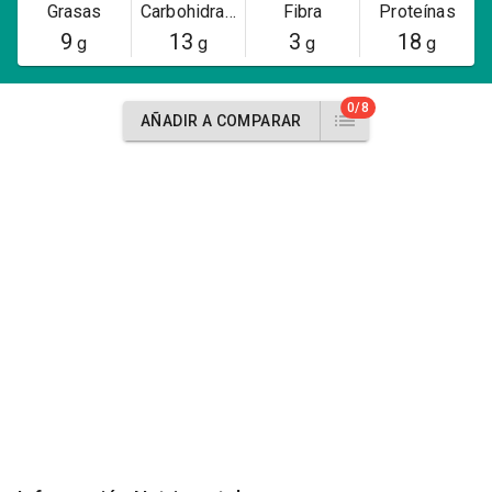
Grasas
Carbohidratos
Fibra
Proteínas
9
13
3
18
g
g
g
g
0/8
AÑADIR A COMPARAR