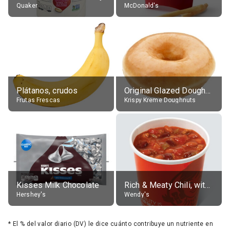
Quaker
McDonald's
Plátanos, crudos
Original Glazed Doughnut
Frutas Frescas
Krispy Kreme Doughnuts
Kisses Milk Chocolate
Rich & Meaty Chili, without toppings, large
Hershey's
Wendy's
*
El % del valor diario (DV) le dice cuánto contribuye un nutriente en