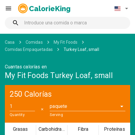
CalorieKing
Casa
Comidas
My Fit Foods
Comidas Empaquetadas
Turkey Loaf, small
Cuantas calorías en
My Fit Foods Turkey Loaf, small
250 Calorías
paquete
✕
Quantity
Serving
Grasas
Carbohidratos
Fibra
Proteínas