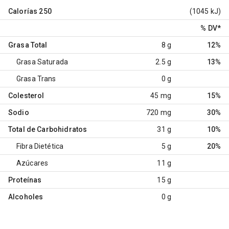
Calorías
250
(1045 kJ)
% DV
*
Grasa Total
8 g
12%
Grasa Saturada
2.5 g
13%
Grasa Trans
0 g
Colesterol
45 mg
15%
Sodio
720 mg
30%
Total de Carbohidratos
31 g
10%
Fibra Dietética
5 g
20%
Azúcares
11 g
Proteínas
15 g
Alcoholes
0 g