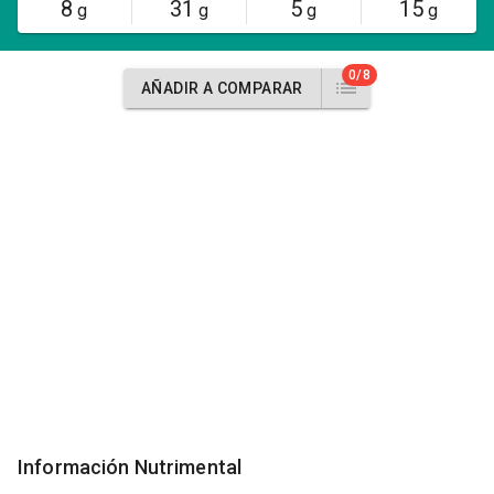
8
31
5
15
g
g
g
g
0/8
AÑADIR A COMPARAR
Información Nutrimental