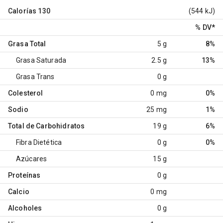
Calorías
130
(544 kJ)
% DV
*
Grasa Total
5 g
8%
Grasa Saturada
2.5 g
13%
Grasa Trans
0 g
Colesterol
0 mg
0%
Sodio
25 mg
1%
Total de Carbohidratos
19 g
6%
Fibra Dietética
0 g
0%
Azúcares
15 g
Proteínas
0 g
Calcio
0 mg
Alcoholes
0 g