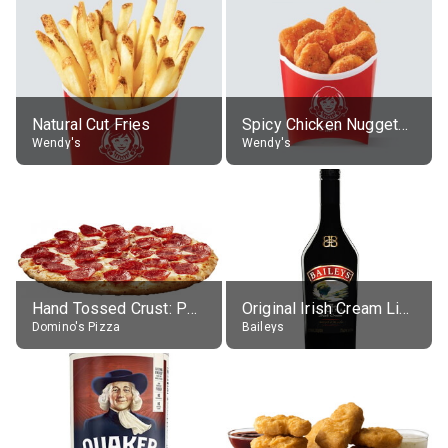
Natural Cut Fries
Spicy Chicken Nuggets, without sauce
Wendy's
Wendy's
Hand Tossed Crust: Pepperoni Pizza (Large 14")
Original Irish Cream Liqueur (17% alc.)
Domino's Pizza
Baileys