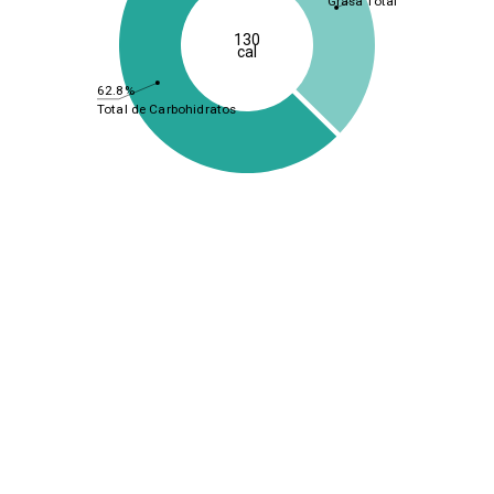
Grasa Total
130
cal
62.8%
Total de Carbohidratos