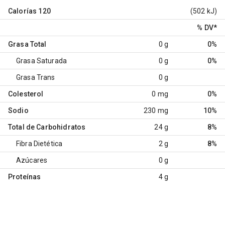
Calorías
120
(502 kJ)
% DV
*
Grasa Total
0 g
0%
Grasa Saturada
0 g
0%
Grasa Trans
0 g
Colesterol
0 mg
0%
Sodio
230 mg
10%
Total de Carbohidratos
24 g
8%
Fibra Dietética
2 g
8%
Azúcares
0 g
Proteínas
4 g