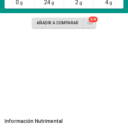
0
24
2
4
g
g
g
g
0/8
AÑADIR A COMPARAR
Información Nutrimental