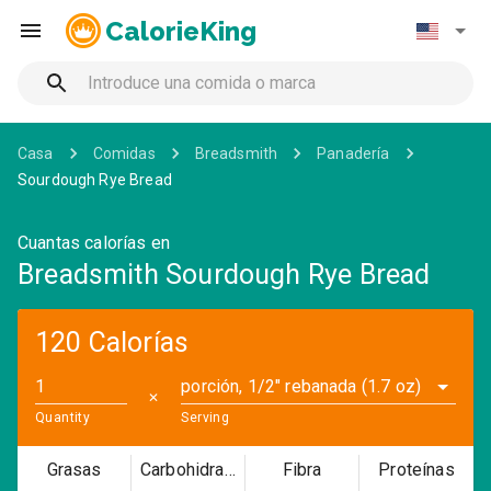
CalorieKing
Casa
Comidas
Breadsmith
Panadería
Sourdough Rye Bread
Cuantas calorías en
Breadsmith Sourdough Rye Bread
120 Calorías
porción, 1/2" rebanada (1.7 oz)
✕
Quantity
Serving
Grasas
Carbohidratos
Fibra
Proteínas