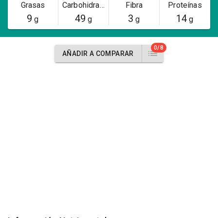
Grasas
Carbohidratos
Fibra
Proteínas
9
49
3
14
g
g
g
g
0/8
AÑADIR A COMPARAR