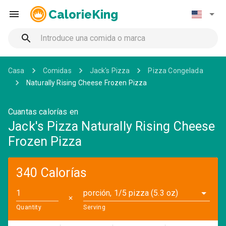
CalorieKing
Casa
Comidas
Jack's Pizza
Pizza Congelada
Naturally Rising Cheese Frozen Pizza
Cuantas calorías en
Jack's Pizza Naturally Rising Cheese
Frozen Pizza
340 Calorías
porción, 1/5 pizza (5.3 oz)
✕
Quantity
Serving