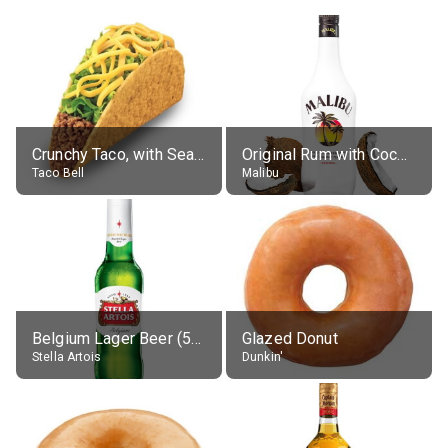
Crunchy Taco, with Seasoned Beef
Original Rum with Coconut Flavour (21% alc.)
Taco Bell
Malibu
Belgium Lager Beer (5% alc.)
Glazed Donut
Stella Artois
Dunkin'