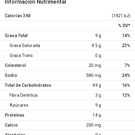
Información Nutrimental
Calorías
340
(1421 kJ)
% DV
*
Grasa Total
9 g
14%
Grasa Saturada
4.5 g
23%
Grasa Trans
0 g
Colesterol
20 mg
7%
Sodio
580 mg
24%
Total de Carbohidratos
49 g
16%
Fibra Dietética
3 g
12%
Azúcares
9 g
Proteínas
14 g
Calcio
200 mg
Alcoholes
0 g