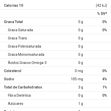
Calorías
10
(42 kJ)
% DV
*
Grasa Total
0 g
0%
Grasa Saturada
0 g
0%
Grasa Trans
0 g
Grasa Poliinsaturada
0 g
Grasa Monoinsaturada
0 g
Ácidos Grasos Omega-3
0 g
Colesterol
0 mg
0%
Sodio
105 mg
4%
Total de Carbohidratos
3 g
1%
Fibra Dietética
0 g
0%
Azúcares
1 g