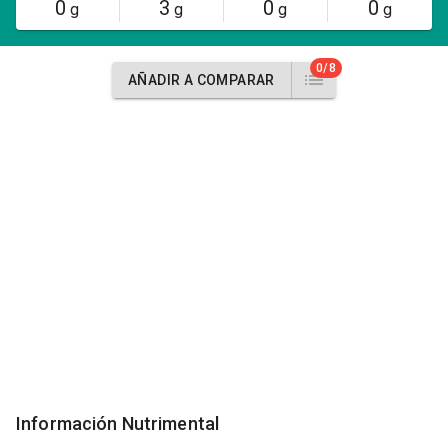
0
3
0
0
g
g
g
g
0/8
AÑADIR A COMPARAR
Información Nutrimental