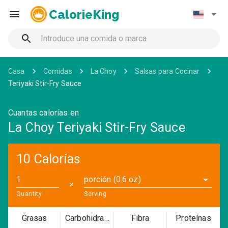
CalorieKing
Casa
Comidas
La Choy
Salsas para Cocinar
Teriyaki Stir-Fry Sauce
Cuantas calorías en
La Choy Teriyaki Stir-Fry Sauce
10 Calorías
porción (0.6 oz)
✕
Quantity
Serving
Grasas
Carbohidratos
Fibra
Proteínas