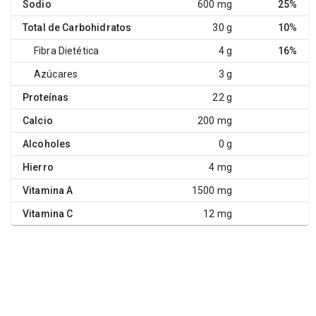
Sodio
600 mg
25%
Total de Carbohidratos
30 g
10%
Fibra Dietética
4 g
16%
Azúcares
3 g
Proteínas
22 g
Calcio
200 mg
Alcoholes
0 g
Hierro
4 mg
Vitamina A
1500 mg
Vitamina C
12 mg