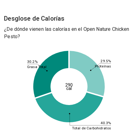
Desglose de Calorías
¿De dónde vienen las calorías en el Open Nature Chicken
Pesto?
29.5%
30.2%
Proteínas
Grasa Total
290
cal
40.3%
Total de Carbohidratos