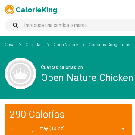
CalorieKing
Casa
Comidas
Open Nature
Comidas Congeladas
Cuantas calorías en
Open Nature Chicken
290 Calorías
tray (10 oz)
✕