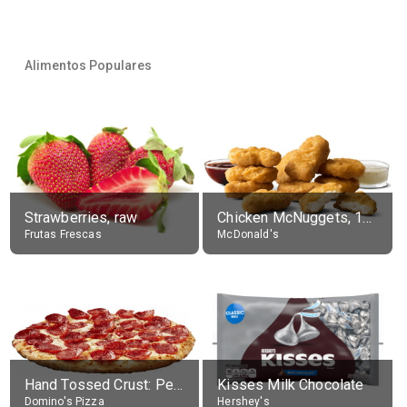
Alimentos Populares
Strawberries, raw
Chicken McNuggets, 10 pieces, without sauce
Frutas Frescas
McDonald's
Hand Tossed Crust: Pepperoni Pizza (Large 14")
Kisses Milk Chocolate
Domino's Pizza
Hershey's