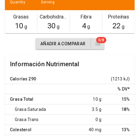
Quantity
Serving
Grasas
Carbohidratos
Fibra
Proteínas
10
30
4
22
g
g
g
g
0/8
AÑADIR A COMPARAR
Información Nutrimental
Calorías
290
(1213 kJ)
% DV
*
Grasa Total
10 g
15%
Grasa Saturada
3.5 g
18%
Grasa Trans
0 g
Colesterol
40 mg
13%